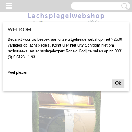
WELKOM!
Bedankt voor uw bezoek aan onze uitgebreide webshop met >2500
Inloggen
Registreren
UW WINKELWAGEN
variaties op lachspiegels. Komt u er niet uit? Schroom niet om
rechstreeks uw lachspiegelexpert Ronald Kooij te bellen op nr. 0031
Geen producten
(0)
(0) 6 5123 11 93
Home
>
Gebruik Binnen
>
180x68cm
>
Kunstgras Frame
Veel plezier!
Ok