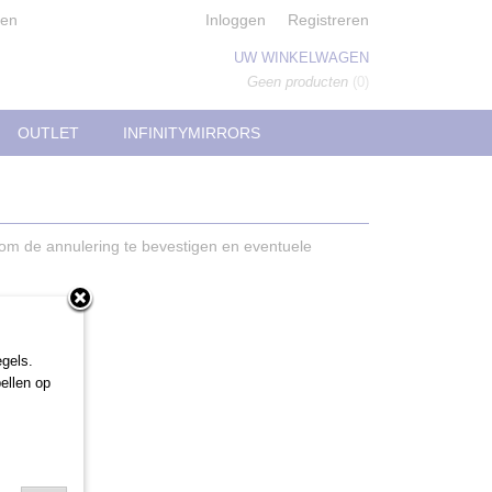
den
Inloggen
Registreren
UW WINKELWAGEN
Geen producten
(0)
OUTLET
INFINITYMIRRORS
p om de annulering te bevestigen en eventuele
gels.
ellen op