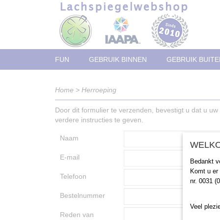
FUN
GEBRUIK BINNEN
GEBRUIK BUITE
Home
>
Herroeping
Door dit formulier te verzenden, bevestigt u dat u u
verdere instructies te geven.
Naam
WELKO
E-mail
Bedankt v
Komt u er 
Telefoon
nr. 0031 (
Bestelnummer
Veel plezie
Reden van