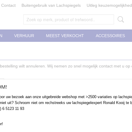
Contact
Buitengebruik van Lachspiegels
Uitleg keuzemogelijkhe
N
VERHUUR
MEEST VERKOCHT
ACCESSOIRES
w bestelling wilt annuleren. Wij nemen zo snel mogelijk contact met u o
M!
oor uw bezoek aan onze uitgebreide webshop met >2500 variaties op lachspie
niet uit? Schroom niet om rechstreeks uw lachspiegelexpert Ronald Kooij te b
0) 6 5123 11 93
r!