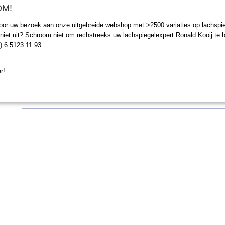
M!
IN WINKELWAGEN
oor uw bezoek aan onze uitgebreide webshop met >2500 variaties op lachspie
niet uit? Schroom niet om rechstreeks uw lachspiegelexpert Ronald Kooij te b
0) 6 5123 11 93
Omschrijving
r!
Een hele mooie lachspiegel in een van de populairste vormen e
populairste kleur van ons geliefde land!
Berken Mulitplex met HPL Oranje.