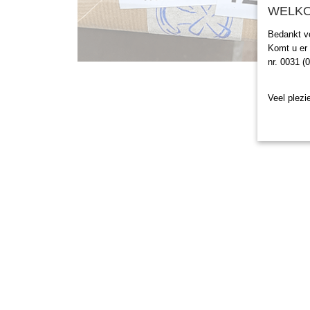
WELKO
Bedankt v
Komt u er 
nr. 0031 (
Veel plezie