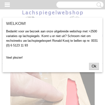
WELKOM!
Bedankt voor uw bezoek aan onze uitgebreide webshop met >2500
Inloggen
Registreren
UW WINKELWAGEN
variaties op lachspiegels. Komt u er niet uit? Schroom niet om
rechstreeks uw lachspiegelexpert Ronald Kooij te bellen op nr. 0031
Geen producten
(0)
(0) 6 5123 11 93
Home
>
Gebruik Binnen
>
Kleuren op voorraad
>
180x68cm Bol
Veel plezier!
Hol Bol Rood (116)
Ok