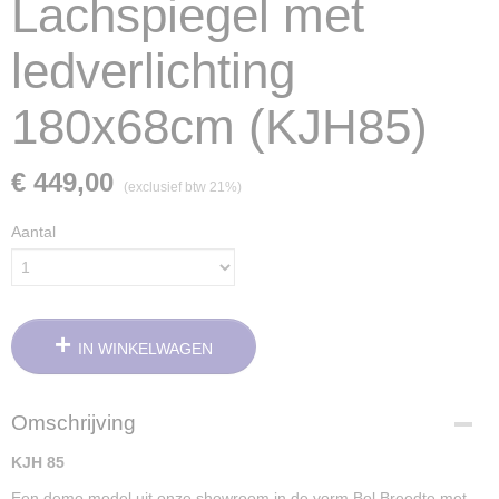
Lachspiegel met
ledverlichting
180x68cm (KJH85)
€ 449,00
(exclusief btw 21%)
Aantal
IN WINKELWAGEN
Omschrijving
KJH 85
Een demo model uit onze showroom in de vorm Bol Breedte met