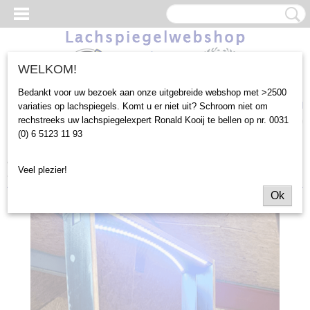
WELKOM!
Bedankt voor uw bezoek aan onze uitgebreide webshop met >2500
Inloggen
Registreren
UW WINKELWAGEN
variaties op lachspiegels. Komt u er niet uit? Schroom niet om
rechstreeks uw lachspiegelexpert Ronald Kooij te bellen op nr. 0031
Geen producten
(0)
(0) 6 5123 11 93
Home
>
Outlet
>
180x68cm
>
Lachspiegel met ledverlichting
Veel plezier!
180x68cm (KJH85)
Ok