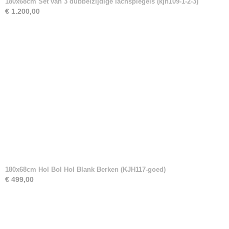
180x68cm Set van 3 dubbelzijdige lachspiegels (kjh109-1-2-3)
€ 1.200,00
180x68cm Hol Bol Hol Blank Berken (KJH117-goed)
€ 499,00