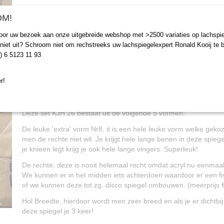
M!
IN WINKELWAGEN
oor uw bezoek aan onze uitgebreide webshop met >2500 variaties op lachspie
niet uit? Schroom niet om rechstreeks uw lachspiegelexpert Ronald Kooij te b
Omschrijving
0) 6 5123 11 93
KJH 26
r!
Forex is een materiaal wat we niet meer gebruiken, maar er zi
over en die verkopen wij een een set van 3 (kjh146) en deze set
Deze set KJH 26 bestaat uit de volgende 5 vormen:
De leuke 'extra' vorm Nr8. it is een hele leuke vorm welke gek
men de rechte niet wil. Je krijgt hele lange benen in deze spiege
je knieen legt krijg je ook hele lange vingers. Superleuk!
De rechte, deze is nooit helemaal recht omdat acryl nu eenmaal 
We kunnen er in het midden iets achterdoen waardoor er een fis
of we kunnen deze tot zg. disco spiegel ombouwen. (meerprijs 
Hol Breedte, hierdoor wordt men zeer breed en als je er dichtbij
deze spiegel je 3 keer!