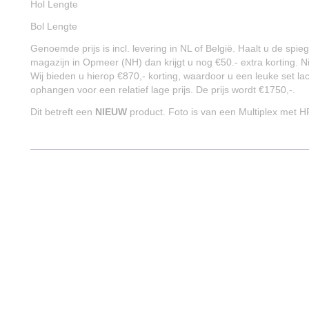
Hol Lengte
Bol Lengte
Genoemde prijs is incl. levering in NL of België. Haalt u de spie
magazijn in Opmeer (NH) dan krijgt u nog €50.- extra korting. Ni
Wij bieden u hierop €870,- korting, waardoor u een leuke set la
ophangen voor een relatief lage prijs. De prijs wordt €1750,-.
Dit betreft een
NIEUW
product. Foto is van een Multiplex met HP