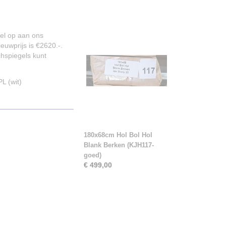
gel op aan ons
euwprijs is €2620.-.
chspiegels kunt
L (wit)
180x68cm Hol Bol Hol
Blank Berken (KJH117-
goed)
€ 499,00