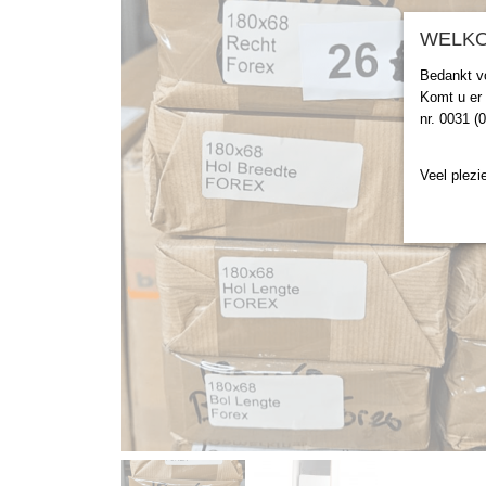
WELKO
Bedankt v
Komt u er 
nr. 0031 (
Veel plezie