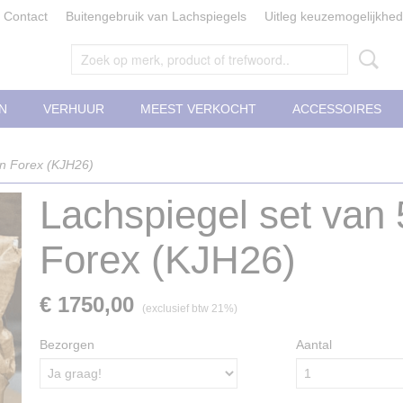
Contact
Buitengebruik van Lachspiegels
Uitleg keuzemogelijkhe
N
VERHUUR
MEEST VERKOCHT
ACCESSOIRES
in Forex (KJH26)
Lachspiegel set van 
Forex (KJH26)
€ 1750,00
(exclusief btw 21%)
Bezorgen
Aantal