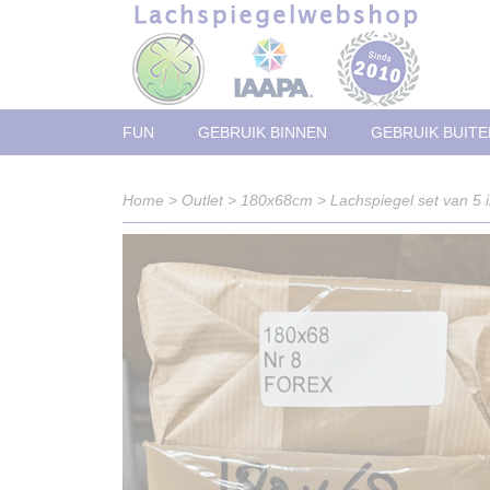
FUN
GEBRUIK BINNEN
GEBRUIK BUITE
Home
>
Outlet
>
180x68cm
>
Lachspiegel set van 5 