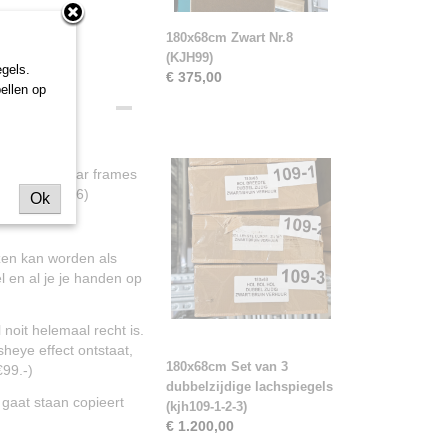
180x68cm Zwart Nr.8
(KJH99)
gels.
€ 375,00
ellen op
jn nog een paar frames
 van 5 (kjh26)
Ok
ozen kan worden als
l en al je je handen op
noit helemaal recht is.
heye effect ontstaat,
180x68cm Set van 3
€99.-)
dubbelzijdige lachspiegels
 gaat staan copieert
(kjh109-1-2-3)
€ 1.200,00