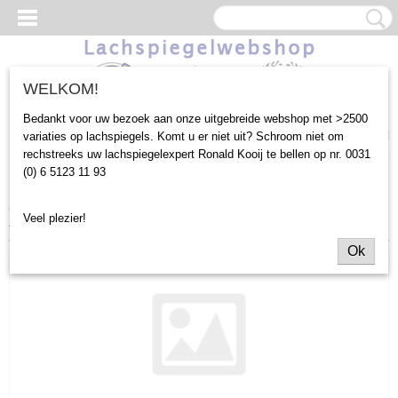
WELKOM!
Bedankt voor uw bezoek aan onze uitgebreide webshop met >2500
Inloggen
Registreren
UW WINKELWAGEN
variaties op lachspiegels. Komt u er niet uit? Schroom niet om
rechstreeks uw lachspiegelexpert Ronald Kooij te bellen op nr. 0031
Geen producten
(0)
(0) 6 5123 11 93
Home
>
Outlet
>
180x68cm
>
Dubbelzijdige lachspiegel Bol Hol Bol
Veel plezier!
zwart (KJH109-4)
Ok