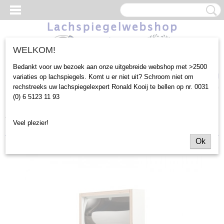
WELKOM!
Bedankt voor uw bezoek aan onze uitgebreide webshop met >2500
Inloggen
Registreren
UW WINKELWAGEN
variaties op lachspiegels. Komt u er niet uit? Schroom niet om
rechstreeks uw lachspiegelexpert Ronald Kooij te bellen op nr. 0031
Geen producten
(0)
(0) 6 5123 11 93
Home
>
Outlet
>
60x38cm
>
60x38cm Lachspiegel Bol Lengte
Veel plezier!
White Wash (KJH162)
Ok