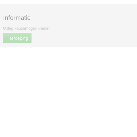
Informatie
Uitleg keuzemogelijkheden
Herroeping
Categorieën
FUN
Gebruik Binnen
Gebruik Buiten
Verhuur
Meest verkocht
Accessoires
Outlet
Infinitymirrors
Betaalmethodes