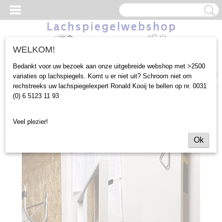
WELKOM!
Bedankt voor uw bezoek aan onze uitgebreide webshop met >2500
Inloggen
Registreren
UW WINKELWAGEN
variaties op lachspiegels. Komt u er niet uit? Schroom niet om
rechstreeks uw lachspiegelexpert Ronald Kooij te bellen op nr. 0031
Geen producten
(0)
(0) 6 5123 11 93
Home
>
Outlet
>
190x64,5cm Feel good mirror Demo versie (Bol
Veel plezier!
Breedte)* (KJH44)
Ok