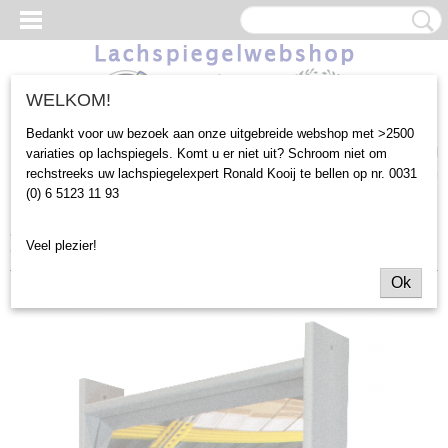
WELKOM!
Bedankt voor uw bezoek aan onze uitgebreide webshop met >2500
Inloggen
Registreren
UW WINKELWAGEN
variaties op lachspiegels. Komt u er niet uit? Schroom niet om
rechstreeks uw lachspiegelexpert Ronald Kooij te bellen op nr. 0031
Geen producten
(0)
(0) 6 5123 11 93
Home
>
Outlet
>
Gebruik Buiten
>
Lachspiegel Bol Hol Bol
Veel plezier!
Composiet grijs 55,5x150cm (KJH134)
Ok