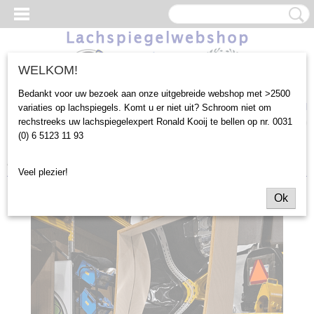
WELKOM!
Bedankt voor uw bezoek aan onze uitgebreide webshop met >2500
Inloggen
Registreren
UW WINKELWAGEN
variaties op lachspiegels. Komt u er niet uit? Schroom niet om
rechstreeks uw lachspiegelexpert Ronald Kooij te bellen op nr. 0031
Geen producten
(0)
(0) 6 5123 11 93
Home
>
Outlet
>
Overig
>
Model Parijs Enkelzijdig
Veel plezier!
Ok