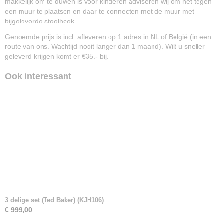
makkelijk om te duwen is voor kinderen adviseren wij om het tegen
een muur te plaatsen en daar te connecten met de muur met
bijgeleverde stoelhoek.
Genoemde prijs is incl. afleveren op 1 adres in NL of België (in een
route van ons. Wachtijd nooit langer dan 1 maand). Wilt u sneller
geleverd krijgen komt er €35.- bij.
Ook interessant
3 delige set (Ted Baker) (KJH106)
€ 999,00