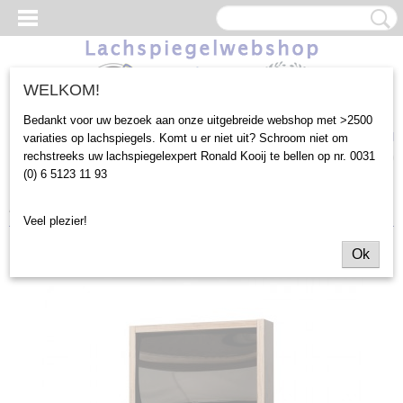
WELKOM!
Bedankt voor uw bezoek aan onze uitgebreide webshop met >2500
Inloggen
Registreren
UW WINKELWAGEN
variaties op lachspiegels. Komt u er niet uit? Schroom niet om
rechstreeks uw lachspiegelexpert Ronald Kooij te bellen op nr. 0031
Geen producten
(0)
(0) 6 5123 11 93
Home
>
Outlet
>
60x38cm
>
60x38cm Lachspiegel recht
Veel plezier!
Ok